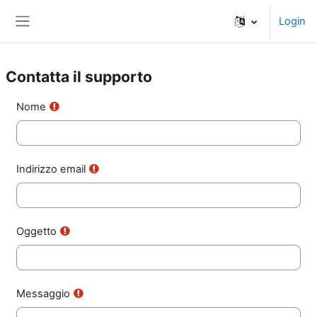
Vai al contenuto principale
Login
Pannello laterale
Contatta il supporto
Nome
Indirizzo email
Oggetto
Messaggio